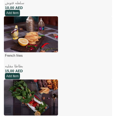
سلطه فتوش
AED
Add Item
French fries
بطاطا مقلیه
AED
Add Item