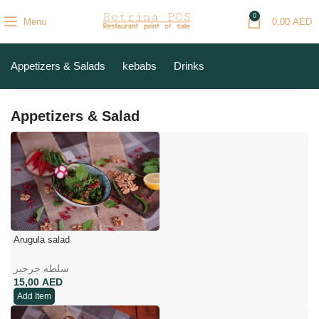
0
Menu
0,00
AED
Appetizers & Salads
kebabs
Drinks
Appetizers & Salad
Arugula salad
سلطه جرجیر
AED
Add Item