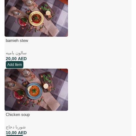
bamieh stew
سالون بامیه
AED
Add Item
Chicken soup
شوربا دجاج
AED