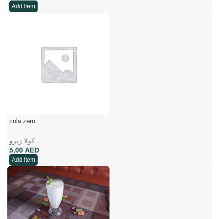
Add Item
cola zero
كولا زيرو
AED
Add Item