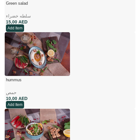
Green salad
سلطه خضراء
AED
Add Item
hummus
حمص
AED
Add Item