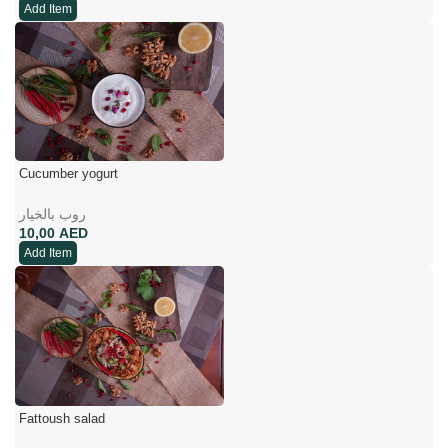
Add Item
Cucumber yogurt
روب بالخیار
AED
Add Item
Fattoush salad