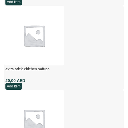
Add Item
extra stick chichen saffron
AED
Add Item